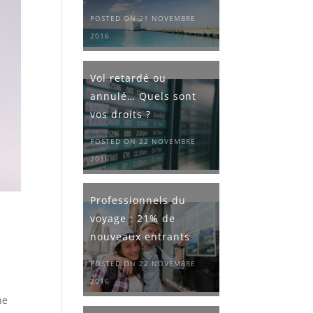
POSTED ON 21 NOVEMBRE
2016
Vol retardé ou
annulé… Quels sont
vos droits ?
POSTED ON 22 NOVEMBRE
2016
Professionnels du
voyage : 21% de
nouveaux entrants
POSTED ON 22 NOVEMBRE
2016
he