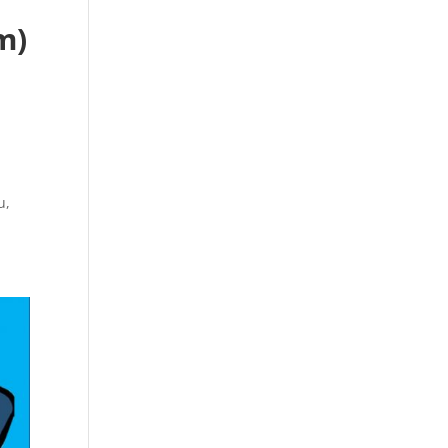
m)
u,