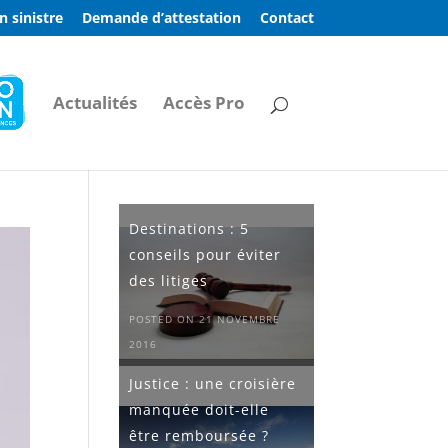
n sinistre
Demande d’attestation
Contact
Actualités
Accès Pro
Destinations : 5
conseils pour éviter
des litiges
POSTED ON 21 NOVEMBRE
2016
Justice : une croisière
manquée doit-elle
être remboursée ?