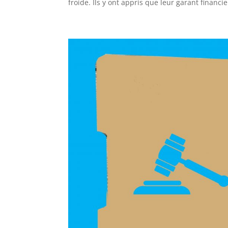
froide. Ils y ont appris que leur garant financie