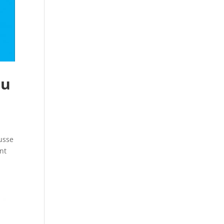
au
usse
nt