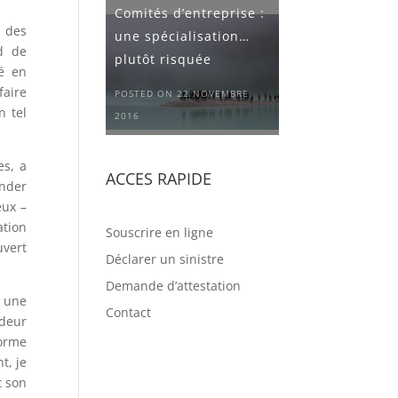
Comités d’entreprise :
s des
une spécialisation…
d de
plutôt risquée
lé en
faire
POSTED ON 22 NOVEMBRE
n tel
2016
es, a
ACCES RAPIDE
ander
eux –
ation
Souscrire en ligne
uvert
Déclarer un sinistre
Demande d’attestation
s une
Contact
ndeur
forme
t, je
t son