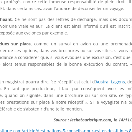
 protégés contre cette fameuse responsabilité de plein droit. Il
 Et, dans certains cas, avoir l’audace de déconseiller un voyage.
chéant
. Ce ne sont pas des lettres de décharge, mais des docu
oir une vraie valeur. Le client est ainsi informé qu’il est inscrit
 exposée aux cyclones par exemple.
ndues sur place,
comme un survol en avion ou une promenad
ler de ces options, dans vos brochures ou sur vos sites, si vous n
tendance à considérer que, si vous évoquez une excursion, c’est que
e alors tenus responsables de la bonne exécution du contrat. 
n magistrat pourra dire, ‘ce réceptif est celui d’
Austral Lagons
, do
 ». En tant que producteur, il faut par conséquent avoir les 
e, quand on signale, dans une brochure ou sur son site, ce ty
 prestations sur place à notre réceptif ». Si le voyagiste n’a p
référable de s’abstenir d’une telle mention.
Source : lechotouristique.com, le 14/11
stique.com/article/destinations-5-conseils-pour-eviter-des-litiges,