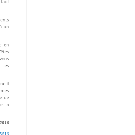
 faut
ments
 à un
e en
’êtes
 vous
« Les
nc il
mêmes
pe de
as la
/2016
85616