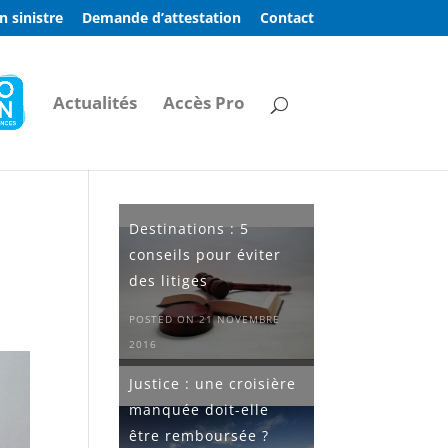
n sinistre
Demande d’attestation
Contact
Actualités
Accès Pro
Destinations : 5
conseils pour éviter
des litiges
POSTED ON 21 NOVEMBRE
2016
Justice : une croisière
manquée doit-elle
être remboursée ?