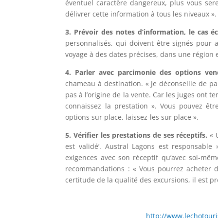
éventuel caractère dangereux, plus vous serez
délivrer cette information à tous les niveaux ».
3. Prévoir des notes d’information, le cas é
personnalisés, qui doivent être signés pour av
voyage à des dates précises, dans une région
4.
Parler avec parcimonie des options ve
chameau à destination. « Je déconseille de par
pas à l’origine de la vente. Car les juges ont 
connaissez la prestation ». Vous pouvez êtr
options sur place, laissez-les sur place ».
5. Vérifier les prestations de ses réceptifs.
« U
est validé’. Austral Lagons est responsable
exigences avec son réceptif qu’avec soi-mêm
recommandations : « Vous pourrez acheter des
certitude de la qualité des excursions, il est p
http://www.lechotouri