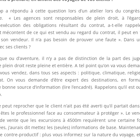
p a répondu à cette question lors d’un atelier lors du congrè
e. « Les agences sont responsables de plein droit, à l’égar
exécution des obligations résultant du contrat, a-t-elle rappe
st mécontent de ce qui est vendu au regard du contrat, il peut en 
e son vendeur. Il n’a pas besoin de prouver une faute ». Dans u
ec ses clients ?
que ou d’aventure, il n’y a pas de distinction de la part des jug
 plein droit reste pleine et entière. A tel point qu’on va vous dem
vous vendez, dans tous ses aspects : politique, climatique, religi
tat. On vous demande d’être expert des destinations, en form
ne bonne source d’information (lire l’encadré). Rappelons qu’il est o
.
 peut reprocher que le client n’ait pas été averti qu’il partait dan
 êtes le professionnel face au consommateur à protéger ». Le ve
s de vente que les excursions à 4500m requièrent une certaine 
s, j’aurais dit mettez les (seules) informations de base. Maintenan
re contre-productif : plus vous informez sur la nature du voyage, e