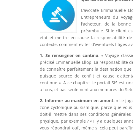
L’avocate Emmanuelle Llo
Entrepreneurs du Voyag
l’acheteur, de la bonne 
préambule. Si le client e
état et mettre en cause la responsabilité d
contexte, comment éviter d’éventuels litiges av
1. Se renseigner en continu
. « Voyage classi
précisé Emmanuelle Lllop. La responsabilité de
de connaître parfaitement la destination que 
puisque source de conflit et cause d’atten
continue ». A ce chapitre, le portail SIS est u
à tous, et pas seulement aux membres du Seto
2. Informer au maximum en amont.
« Le juge
zone cyclonique ou sismique, parce que vous
doit-il mettre dans ses conditions générale
physique, par exemple ? « Il y a quelques année
vous répondrai ‘oui’, même si cela peut paraît