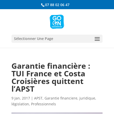
07 88 02 06 47
Sélectionner Une Page
Garantie financière :
TUI France et Costa
Croisières quittent
l’APST
9 Jan, 2017
|
APST
,
Garantie financiere
,
juridique
,
législation
,
Professionnels