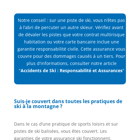
Notre conseil : sur une piste de ski, vous n’êtes pas
à l’abri de percuter un autre skieur. Vérifiez avant
de dévaler les pistes que votre contrat multirisque
habitation ou votre carte bancaire inclue une
garantie responsabilité civile. Cette assurance vous
couvre pour des dommages causés à un tiers. Pour
plus d'informations, consulter notre article
"
Accidents de Ski : Responsabilité et Assurances
"
Suis-je couvert dans toutes les pratiques de
ski à la montagne ?
Dans le cas d’une pratique de sports loisirs et sur
pistes de ski balisées, vous êtes couvert. Les
garanties de votre assurance ski fonctionnent.