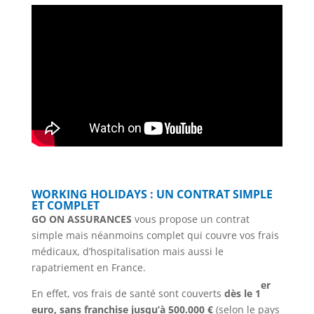
WORKING HOLIDAYS : UN CONTRAT SIMPLE
ET COMPLET
GO ON ASSURANCES
vous propose un contrat
simple mais néanmoins
complet qui couvre vos frais
médicaux, d’hospitalisation mais aussi le
rapatriement en France.
er
En effet, vos frais de santé sont couverts
dès le 1
euro, sans franchise jusqu’à 500.000 €
(selon le pays