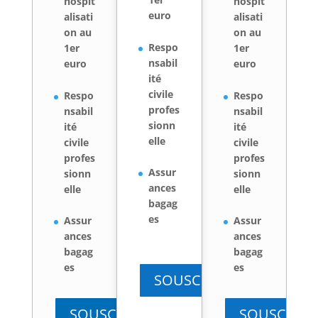
hospit
hospit
euro
alisati
alisati
on au
on au
Respo
1er
1er
nsabil
euro
euro
ité
civile
Respo
Respo
profes
nsabil
nsabil
sionn
ité
ité
elle
civile
civile
profes
profes
Assur
sionn
sionn
ances
elle
elle
bagag
es
Assur
Assur
ances
ances
bagag
bagag
es
es
SOUSCRIRE
SOUSCRIRE
SOUSCRIRE