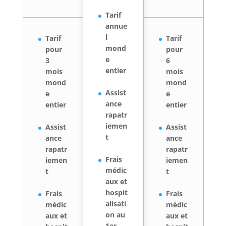
Tarif
annue
l
Tarif
Tarif
mond
pour
pour
e
3
6
entier
mois
mois
mond
mond
Assist
e
e
ance
entier
entier
rapatr
iemen
Assist
Assist
t
ance
ance
rapatr
rapatr
Frais
iemen
iemen
médic
t
t
aux et
hospit
Frais
Frais
alisati
médic
médic
on au
aux et
aux et
1er