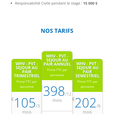
Responsabilité Civile pendant le stage :
15 000 €
NOS TARIFS
WHV - PVT -
SEJOUR AU
WHV - PVT -
WHV - PVT -
PAIR ANNUEL
SEJOUR AU
SEJOUR AU
Prime TTC par
PAIR
PAIR
personne
TRIMESTRIEL
SEMESTRIEL
Prime TTC par
Prime TTC par
398
€
personne
personne
/
12
105
202
€
€
mois
/
3
/
6
mois
mois