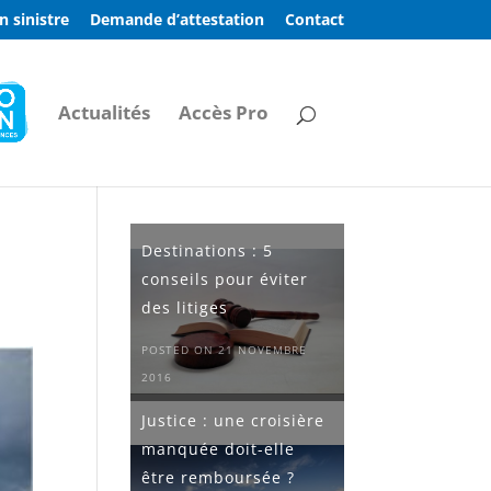
n sinistre
Demande d’attestation
Contact
Actualités
Accès Pro
Destinations : 5
conseils pour éviter
des litiges
POSTED ON 21 NOVEMBRE
2016
Justice : une croisière
manquée doit-elle
être remboursée ?