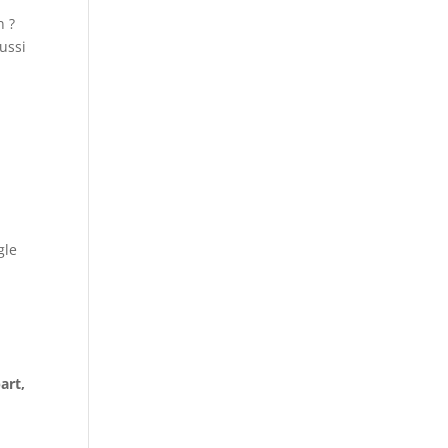
n ?
ussi
gle
art,