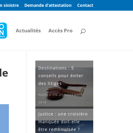
n sinistre
Demande d’attestation
Contact
Actualités
Accès Pro
Destinations : 5
de
conseils pour éviter
des litiges
POSTED ON 21 NOVEMBRE
2016
Justice : une croisière
manquée doit-elle
être remboursée ?