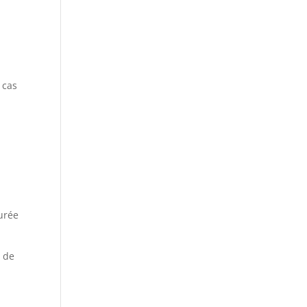
 cas
durée
e de