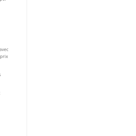
 avec
 prix
s
x