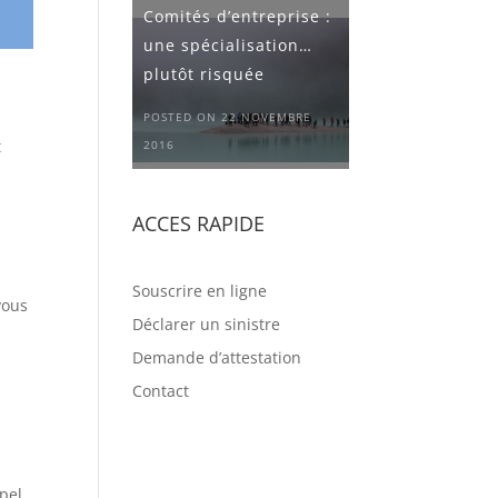
Comités d’entreprise :
une spécialisation…
plutôt risquée
POSTED ON 22 NOVEMBRE
t
2016
ACCES RAPIDE
Souscrire en ligne
vous
Déclarer un sinistre
Demande d’attestation
Contact
ppel