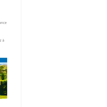
rance
z à