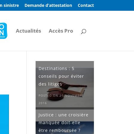
n sinistre
Demande d’attestation
Contact
Actualités
Accès Pro
Destinations : 5
conseils pour éviter
des litiges
POSTED ON 21 NOVEMBRE
2016
Justice : une croisière
manquée doit-elle
être remboursée ?