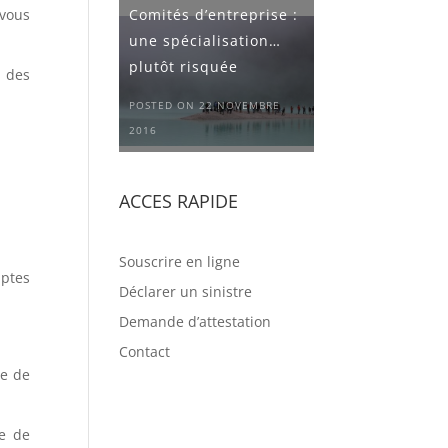
Comités d’entreprise :
 vous
une spécialisation…
plutôt risquée
e des
POSTED ON 22 NOVEMBRE
2016
ACCES RAPIDE
Souscrire en ligne
mptes
Déclarer un sinistre
Demande d’attestation
Contact
ge de
ce de