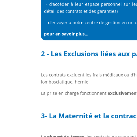
- d’accéder à leur espace personnel sur le
détail des contrats et des garanties)
- d’envoyer à notre centre de gestion en un c
pour en savoir plus...
2 - Les Exclusions liées aux 
Les contrats excluent les frais médicaux ou d’h
lombosciatique, hernie.
La prise en charge fonctionnent
exclusivemen
3- La Maternité et la contra
La plupart du temps
, les contrats ne couvrent