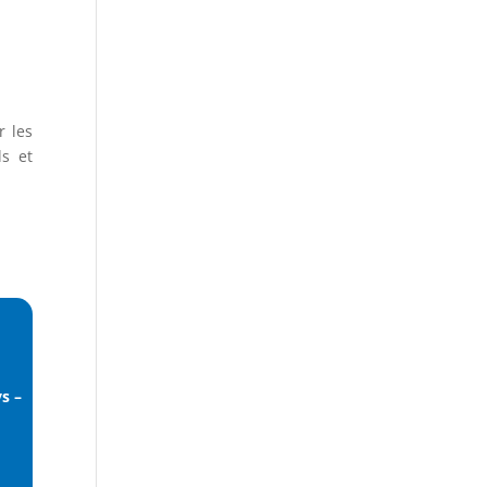
r les
s et
s –