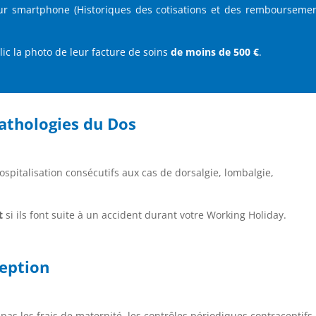
ur smartphone (Historiques des cotisations et des remboursemen
lic la photo de leur facture de soins
de moins de 500 €
.
pathologies du Dos
ospitalisation consécutifs aux cas de dorsalgie, lombalgie,
t
si ils font suite à un accident durant votre Working Holiday.
ception
 pas les frais de maternité, les contrôles périodiques contraceptifs,