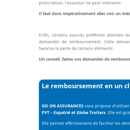
prescription, l'assureur ne peut intervenir.
Il faut donc impérativement aller voir un méd
Enfin, certains assurés préfèrent attendre le
demandes de remboursement. Cette démarch
favorise la perte de certains éléments.
Un conseil, faites vos demandes de rembourse
Le remboursement en un cl
GO ON ASSURANCES
vous propose d'utiliser
PVT
–
Expatrié
et
Globe Trotters
. Elle est g
Elle permet effectivement de faciliter les de