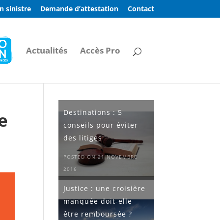
n sinistre
Demande d’attestation
Contact
Actualités
Accès Pro
Destinations : 5
e
conseils pour éviter
des litiges
POSTED ON 21 NOVEMBRE
2016
Justice : une croisière
manquée doit-elle
être remboursée ?