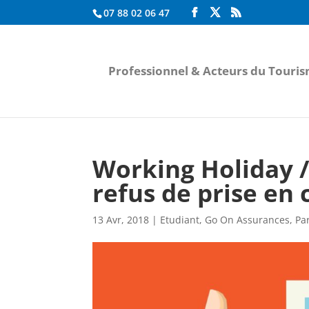
07 88 02 06 47
Professionnel & Acteurs du Touri
Working Holiday / 
refus de prise en
13 Avr, 2018
|
Etudiant
,
Go On Assurances
,
Par