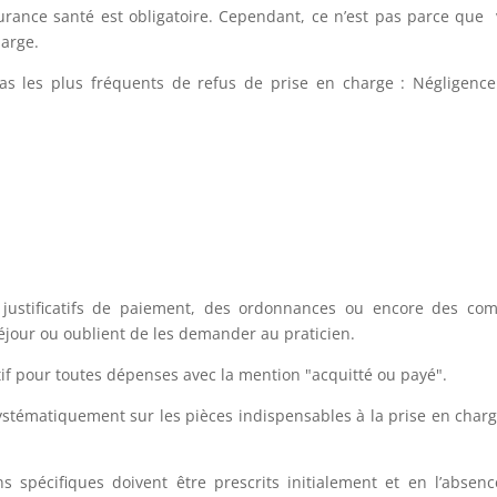
surance santé est obligatoire. Cependant, ce n’est pas parce que
harge.
 cas les plus fréquents de refus de prise en charge : Négligenc
s justificatifs de paiement, des ordonnances ou encore des co
éjour ou oublient de les demander au praticien.
atif pour toutes dépenses avec la mention "acquitté ou payé".
ystématiquement sur les pièces indispensables à la prise en char
 spécifiques doivent être prescrits initialement et en l’absen