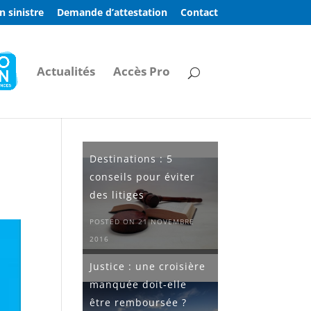
n sinistre
Demande d’attestation
Contact
Actualités
Accès Pro
Destinations : 5
conseils pour éviter
des litiges
POSTED ON 21 NOVEMBRE
2016
Justice : une croisière
manquée doit-elle
être remboursée ?